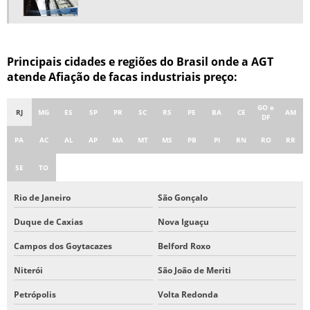
PUNÇÃO DE DOBRA
PUNÇÃO DE DOBRADEIRA
RETIFICA DE FACAS
Principais cidades e regiões do Brasil onde a AGT
RETIFICA DE FACAS INDUSTRIAIS
atende Afiação de facas industriais preço:
RETIFICA DE FERRAMENTAS
GO e
RJ
MG
ES
SP
PR
SC
RS
PE
BA
CE
AM
RETIFICA PARA FACAS DE MOINHO
DF
SERVIÇO DE FRESAMENTO
PA
AC
AL
AP
MA
MT
MS
PB
PI
RN
RO
RR
USINAGEM DE LATERAIS DE MAQUINAS
SE
TO
USINAGEM LONGA
Rio de Janeiro
São Gonçalo
USINAR PARTES DE MAQUINAS
Duque de Caxias
Nova Iguaçu
CORTE E CONFORMAÇÃO DE METAIS
Campos dos Goytacazes
Belford Roxo
ESTAMPAGEM DE CHAPAS DE AÇO
Niterói
São João de Meriti
FACAS INDUSTRIAIS
FACA CHAPA
Petrópolis
Volta Redonda