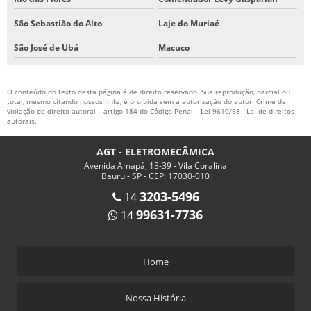
São Sebastião do Alto
Laje do Muriaé
São José de Ubá
Macuco
O conteúdo do texto desta página é de direito reservado. Sua reprodução, parcial ou
total, mesmo citando nossos links, é proibida sem a autorização do autor. Crime de
violação de direito autoral – artigo 184 do Código Penal –
Lei 9610/98 - Lei de direitos
autorais
.
AGT - ELETROMECÂMICA
Avenida Amapá, 13-39 - Vila Coralina
Bauru - SP - CEP: 17030-010
3203-5496
14
99631-7736
14
Home
Nossa História