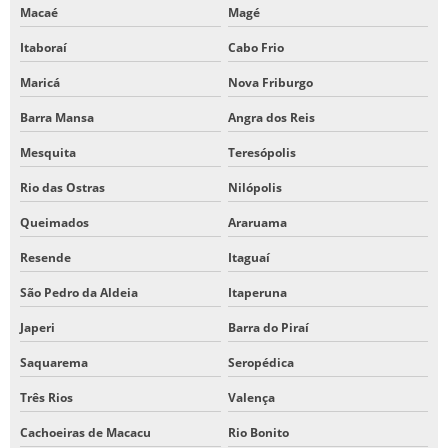
USINAGEM EM PLAINA DE MESA
Macaé
Magé
VIRADEIRA DE CHAPA INDUSTRIAL
Itaboraí
Cabo Frio
Maricá
Nova Friburgo
Barra Mansa
Angra dos Reis
Mesquita
Teresópolis
Rio das Ostras
Nilópolis
Queimados
Araruama
Resende
Itaguaí
São Pedro da Aldeia
Itaperuna
Japeri
Barra do Piraí
Saquarema
Seropédica
Três Rios
Valença
Cachoeiras de Macacu
Rio Bonito