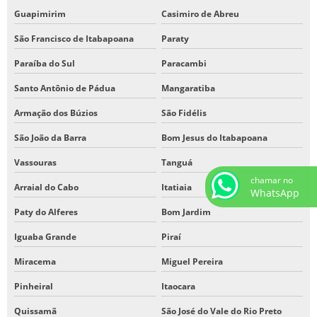
Guapimirim
Casimiro de Abreu
São Francisco de Itabapoana
Paraty
Paraíba do Sul
Paracambi
Santo Antônio de Pádua
Mangaratiba
Armação dos Búzios
São Fidélis
São João da Barra
Bom Jesus do Itabapoana
Vassouras
Tanguá
chamar no
Arraial do Cabo
Itatiaia
WhatsApp
Paty do Alferes
Bom Jardim
Iguaba Grande
Piraí
Miracema
Miguel Pereira
Pinheiral
Itaocara
Quissamã
São José do Vale do Rio Preto