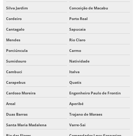
Silva Jardim
Conceição de Macabu
Cordeiro
Porto Real
Cantagalo
Sapucaia
Mendes
Rio Claro
Porciúncula
Carmo
Sumidouro
Natividade
Cambuci
Italva
Carapebus
Quatis
Cardoso Moreira
Engenheiro Paulo de Frontin
Areal
Aperibé
Duas Barras
Trajano de Moraes
Santa Maria Madalena
Varre-Sai
Rio das Flores
Comendador Levy Gasparian