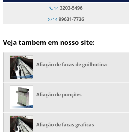
FERRAMENTAS DE DOBRA
3203-5496
14
FERRAMENTAS DE DOBRADEIRA
99631-7736
14
FRESAMENTO DE PEÇAS
GUILHOTINA DE CHAPAS
Veja tambem em nosso site:
GUILHOTINA DE CORTAS CHAPAS
GUILHOTINAS NEWTON
LAMINAS DE CORTE
Afiação de facas de guilhotina
LAMINAS DE CORTE ROTATIVAS
MATRIZ DE DOBRA
MATRIZ DE DOBRADEIRA
Afiação de punções
PLAINA DE MESA FRESADORA
PRENSA VIRADEIRA
PRISMA DE DOBRA
Afiação de facas graficas
PRISMA PARA DOBRADEIRA DE CHAPAS