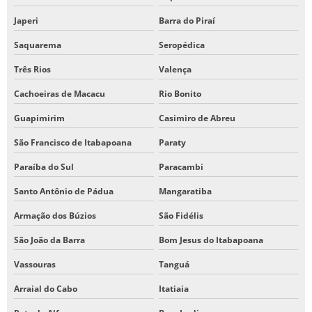
Japeri
Barra do Piraí
Saquarema
Seropédica
Três Rios
Valença
Cachoeiras de Macacu
Rio Bonito
Guapimirim
Casimiro de Abreu
São Francisco de Itabapoana
Paraty
Paraíba do Sul
Paracambi
Santo Antônio de Pádua
Mangaratiba
Armação dos Búzios
São Fidélis
São João da Barra
Bom Jesus do Itabapoana
Vassouras
Tanguá
Arraial do Cabo
Itatiaia