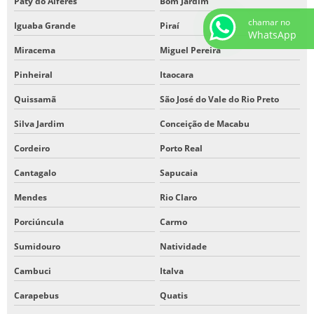
Paty do Alferes
Bom Jardim
chamar no
Iguaba Grande
Piraí
WhatsApp
Miracema
Miguel Pereira
Pinheiral
Itaocara
Quissamã
São José do Vale do Rio Preto
Silva Jardim
Conceição de Macabu
Cordeiro
Porto Real
Cantagalo
Sapucaia
Mendes
Rio Claro
Porciúncula
Carmo
Sumidouro
Natividade
Cambuci
Italva
Carapebus
Quatis