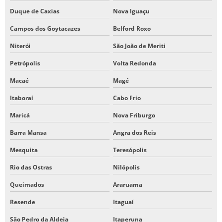
RETIFICA DE FACAS INDUSTRIAIS
Duque de Caxias
Nova Iguaçu
RETIFICA DE FERRAMENTAS
Campos dos Goytacazes
Belford Roxo
RETIFICA PARA FACAS DE MOINHO
Niterói
São João de Meriti
SERVIÇO DE FRESAMENTO
Petrópolis
Volta Redonda
USINAGEM DE LATERAIS DE MAQUINAS
Macaé
Magé
USINAGEM LONGA
Itaboraí
Cabo Frio
USINAR PARTES DE MAQUINAS
Maricá
Nova Friburgo
CORTE E CONFORMAÇÃO DE METAIS
ESTAMPAGEM DE CHAPAS DE AÇO
Barra Mansa
Angra dos Reis
FACAS INDUSTRIAIS
Mesquita
Teresópolis
FACA CHAPA
Rio das Ostras
Nilópolis
USINAGEM EM PLAINA DE MESA
Queimados
Araruama
VIRADEIRA DE CHAPA INDUSTRIAL
Resende
Itaguaí
São Pedro da Aldeia
Itaperuna