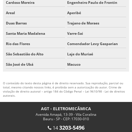
Cardoso Moreira
Engenheiro Paulo de Frontin
Areal
Aperibé
Duas Barras
Trajano de Moraes
Santa Maria Madalena
Varre-Sai
Rio das Flores
Comendador Levy Gasparian
São Sebastião do Alto
Laje do Muriaé
São José de Ubá
Macuco
O conteúdo do texto desta página é de direito reservado. Sua reprodução, parcial ou
total, mesmo citando nossos links, é proibida sem a autorização do autor. Crime de
violação de direito autoral – artigo 184 do Código Penal –
Lei 9610/98 - Lei de direitos
autorais
.
AGT - ELETROMECÂMICA
Avenida Amapá, 13-39 - Vila Coralina
Bauru - SP - CEP: 17030-010
3203-5496
14