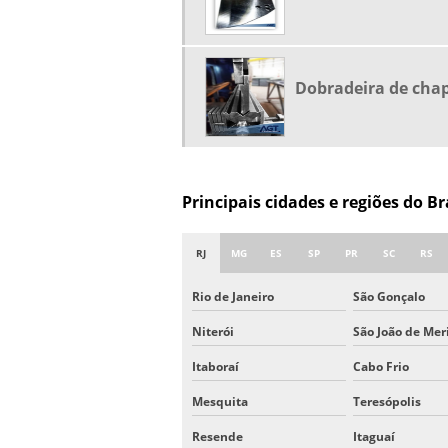
Dobradeira de cha
Principais cidades e regiões do B
RJ
MG
ES
SP
PR
SC
RS
Rio de Janeiro
São Gonçalo
Niterói
São João de Meri
Itaboraí
Cabo Frio
Mesquita
Teresópolis
Resende
Itaguaí