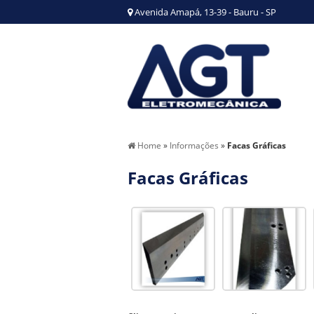
Avenida Amapá, 13-39 - Bauru - SP
Home
»
Informações
»
Facas Gráficas
Facas Gráficas