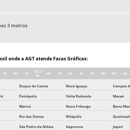
pas 3 metros
rasil onde a AGT atende Facas Gráficas:
GO e
PE
BA
CE
AM
PA
AC
AL
AP
MA
MT
MS
DF
Duque de Caxias
Nova Iguaçu
Campos d
ti
Petrópolis
Volta Redonda
Macaé
Maricá
Nova Friburgo
Barra Ma
Rio das Ostras
Nilópolis
Queimad
São Pedro da Aldeia
Itaperuna
Japeri