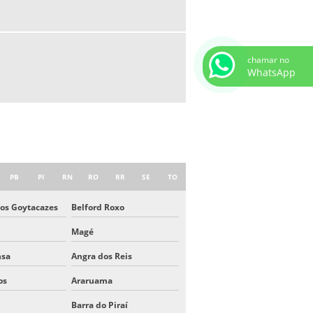
chamar no
WhatsApp
PB
PI
RN
RO
RR
SE
TO
os Goytacazes
Belford Roxo
Magé
nsa
Angra dos Reis
os
Araruama
Barra do Piraí