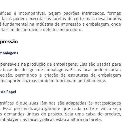
áficas é incomparável. Sejam padrões intrincados, formas
 facas podem executar as tarefas de corte mais desafiadoras
o é fundamental na indústria de impressão e embalagem, onde
ar em desperdício e defeitos no produto.
mpressão
Embalagens
ispensáveis na produção de embalagens. Elas são usadas para
a base dos designs de embalagens. Essas facas podem cortar,
recisão, permitindo a criação de estruturas de embalagem
ima aparência, mas também funcionam perfeitamente.
s de Papel
gráficas é que suas lâminas são adaptadas às necessidades
 Essa personalização garante que cada corte e vinco seja
s demandas únicas do projeto. Seja uma caixa de produto,
balagem, as facas gráficas estão à altura da tarefa.